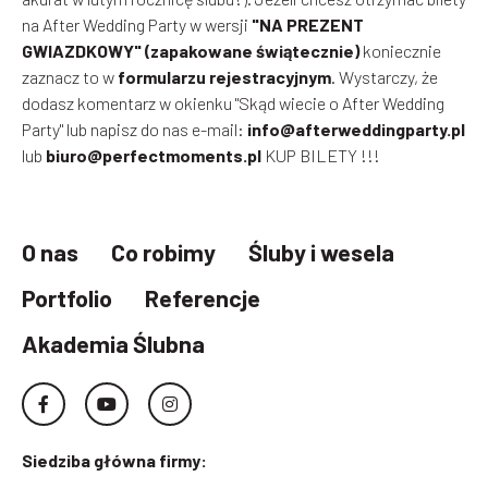
na After Wedding Party w wersji
"NA PREZENT
GWIAZDKOWY" (zapakowane świątecznie)
koniecznie
zaznacz to w
formularzu rejestracyjnym
. Wystarczy, że
dodasz komentarz w okienku "Skąd wiecie o After Wedding
Party" lub napisz do nas e-mail:
info@afterweddingparty.pl
lub
biuro@perfectmoments.pl
KUP BILETY !!!
O nas
Co robimy
Śluby i wesela
Portfolio
Referencje
Akademia Ślubna
Siedziba główna firmy: