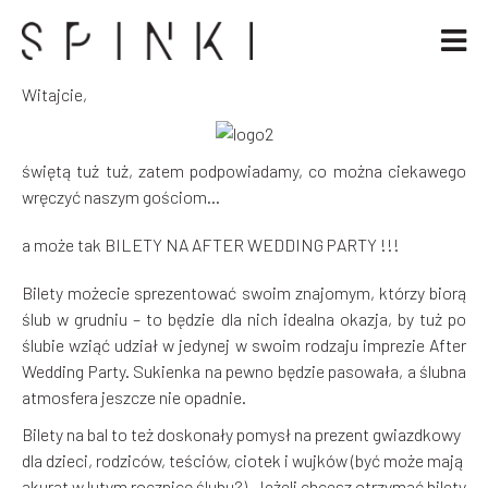
Witajcie,
świętą tuż tuż, zatem podpowiadamy, co można ciekawego
wręczyć naszym gościom…
a może tak BILETY NA AFTER WEDDING PARTY !!!
Bilety możecie sprezentować swoim znajomym, którzy biorą
ślub w grudniu – to będzie dla nich idealna okazja, by tuż po
ślubie wziąć udział w jedynej w swoim rodzaju imprezie After
Wedding Party. Sukienka na pewno będzie pasowała, a ślubna
atmosfera jeszcze nie opadnie.
Bilety na bal to też doskonały pomysł na prezent gwiazdkowy
dla dzieci, rodziców, teściów, ciotek i wujków (być może mają
akurat w lutym rocznicę ślubu?). Jeżeli chcesz otrzymać bilety