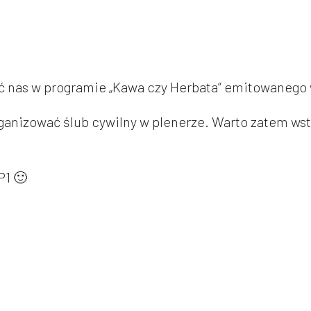
ć nas w programie „Kawa czy Herbata” emitowanego w
anizować ślub cywilny w plenerze. Warto zatem wst
P1 🙂